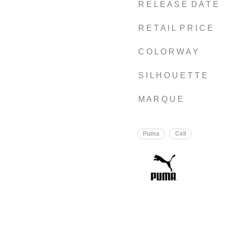
R E L E A S E D A T E
R E T A I L P R I C E
C O L O R W A Y
S I L H O U E T T E
M A R Q U E
Puma
Cell