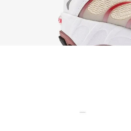
.....