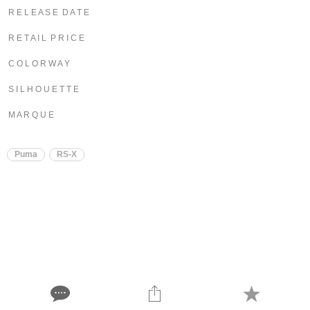
R E L E A S E D A T E
R E T A I L P R I C E
C O L O R W A Y
S I L H O U E T T E
M A R Q U E
Puma
RS-X