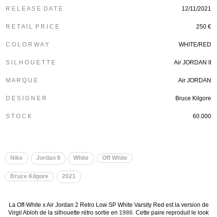
R E L E A S E D A T E
12/11/2021
R E T A I L P R I C E
250 €
C O L O R W A Y
WHITE/RED
S I L H O U E T T E
Air JORDAN II
M A R Q U E
Air JORDAN
D E S I G N E R
Bruce Kilgore
S T O C K
60.000
Nike
Jordan II
White
Off White
Bruce Kilgore
2021
La Off-White x Air Jordan 2 Retro Low SP White Varsity Red est la version de
Virgil Abloh de la silhouette rétro sortie en
1986
. Cette paire reproduit le look