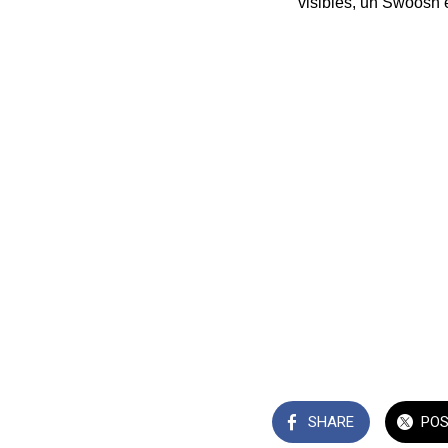
visibles, un Swoosh 
SHARE
PO