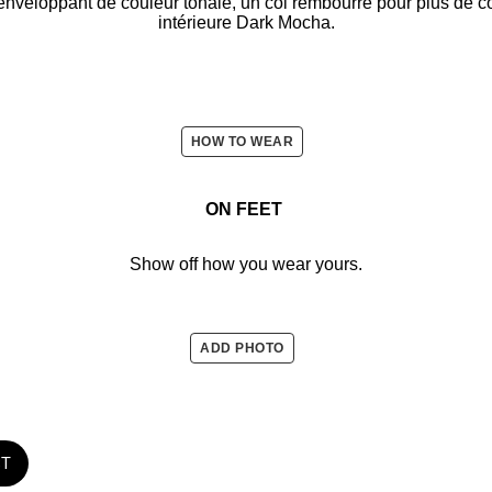
enveloppant de couleur tonale, un col rembourré pour plus de co
intérieure Dark Mocha.
HOW TO WEAR
ON FEET
Show off how you wear yours.
ADD PHOTO
ST