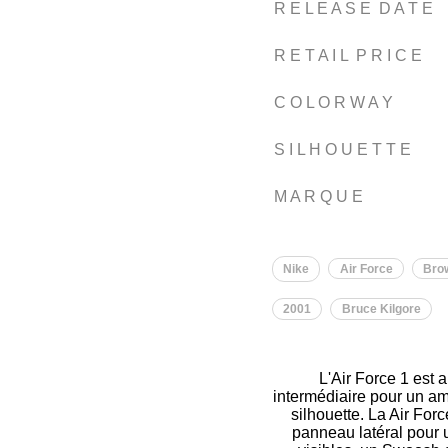
R E L E A S E D A T E
R E T A I L P R I C E
C O L O R W A Y
S I L H O U E T T E
M A R Q U E
Nike
Air Force
Bro
2001
Bruce Kilgore
L'Air Force 1 est 
intermédiaire pour un amor
silhouette. La Air For
panneau latéral pour 