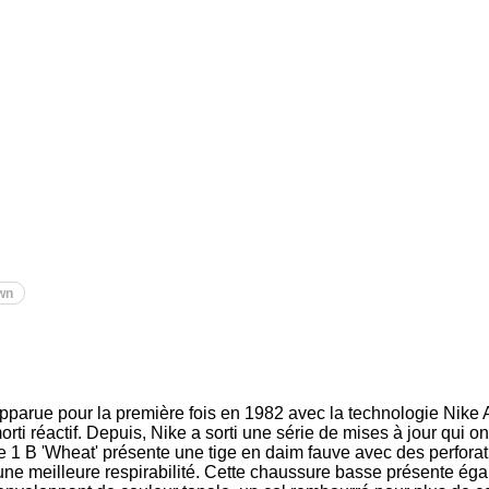
wn
apparue pour la première fois en 1982 avec la technologie Nike 
ti réactif. Depuis, Nike a sorti une série de mises à jour qui ont
ce 1 B 'Wheat' présente une tige en daim fauve avec des perforati
une meilleure respirabilité. Cette chaussure basse présente ég