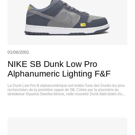
01/06/2001
NIKE SB Dunk Low Pro
Alphanumeric Lighting F&F
La Dunk Low Pro B alphanumérique est restée l'une des Dunks les plus
recherchées de la première vague de SB. Créée par la pionnière du
streetwear Alyasha Owerka-Moore, cette nouvelle Dunk était dotée d'une
grosse languette, d'une semelle intérieure Air Zoom, d'un logo brodé
exagérément en relief, placé à dessein sur la zone d'ollie de la
chaussure, et elle est sortie en blanc et en gris. Cette version badgée a
été créée spécialement pour les amis et la famille de la marque de skate
Alphanumeric. Une version sans badge a ensuite été proposée au
public. NIKE SB DUNK LOW PRO