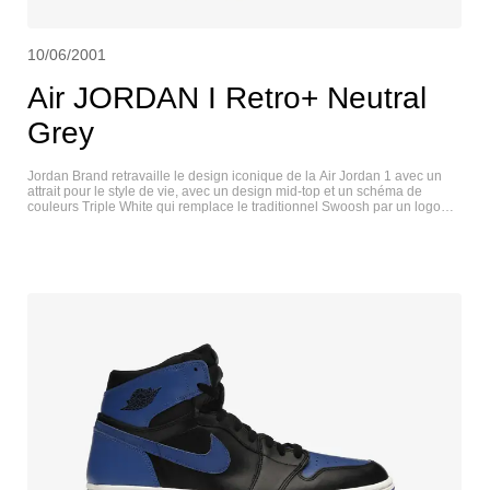
10/06/2001
Air JORDAN I Retro+ Neutral
Grey
Jordan Brand retravaille le design iconique de la Air Jordan 1 avec un
attrait pour le style de vie, avec un design mid-top et un schéma de
couleurs Triple White qui remplace le traditionnel Swoosh par un logo
Jumpman chromé. La chaussure est contrastée par une teinte
translucide sur la semelle extérieure en gomme pour compenser le blanc
ton sur ton, un look assorti au logo 'Wings'. AIR JORDAN I RETRO+