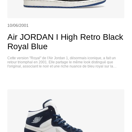
10/06/2001
Air JORDAN I High Retro Black
Royal Blue
Cette version "Royal" de l'Air Jordan 1, désormais iconique, a fait un
retour triomphal en 2001. Elle partage le même look distingué que
l'original, associant le noir et une riche nuance de bleu royal sur la
construction en cuir de première qualité. Sous le pied, une semelle
intermédiaire blanche et une semelle extérieure bleue assortie
complètent le look. Un porte-clés Jumpman en argent est inclus sur la
chaussure, et chaque chaussure a un numéro à l'intérieur de l'étiquette
de la languette, xxxxx de 27000. AIR JORDAN I RETRO