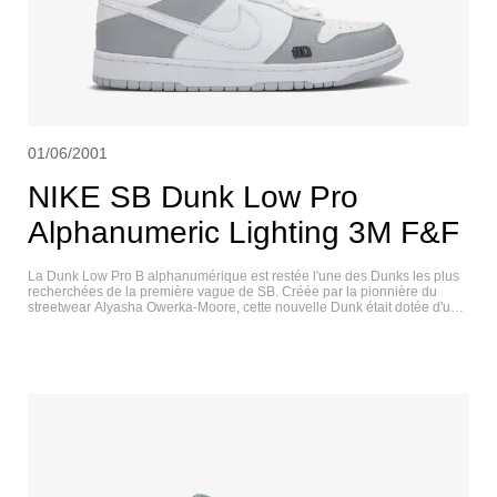
01/06/2001
NIKE SB Dunk Low Pro
Alphanumeric Lighting 3M F&F
La Dunk Low Pro B alphanumérique est restée l'une des Dunks les plus
recherchées de la première vague de SB. Créée par la pionnière du
streetwear Alyasha Owerka-Moore, cette nouvelle Dunk était dotée d'une
grosse languette, d'une semelle intérieure Air Zoom, d'un logo brodé
exagérément en relief, placé à dessein sur la zone d'ollie de la
chaussure, et elle est sortie en blanc et en gris. Cette version badgée a
été créée spécialement pour les amis et la famille de la marque de skate
Alphanumeric. Une version sans badge a ensuite été proposée au
public. NIKE SB DUNK LOW PRO