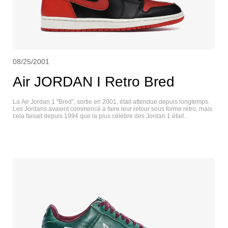
08/25/2001
Air JORDAN I Retro Bred
La Air Jordan 1 "Bred", sortie en 2001, était attendue depuis longtemps.
Les Jordans avaient commencé à faire leur retour sous forme rétro, mais
cela faisait depuis 1994 que la plus célèbre des Jordan 1 était
disponible. Bien que l'on ait raconté que l'Air Jordan 1 avait été "interdit"
par la NBA, MJ n'a jamais porté la version "Bred" pendant un match de la
saison régulière. Il a porté la Jordan 1 Bred pour le Slam Dunk Contest et
pour un certain nombre de photoshoots et d'apparitions promotionnelles.
Néanmoins, la Air Jordan 1 dans sa version noire et rouge est l'une des
chaussures Air Jordan les plus populaires jamais fabriquées. La Air
Jordan 1 Retro "Bred" de 2001 était presque exacte aux spécifications de
l'original, et connue officiellement sous le nom de colorway Black/Varsity
Red, sera toujours recherchée par les fans des Chicago Bulls et les
amateurs de baskets. AIR JORDAN I RETRO