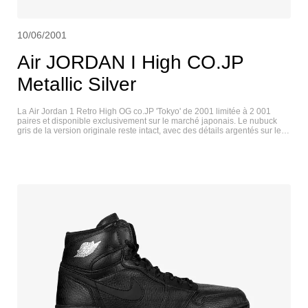
10/06/2001
Air JORDAN I High CO.JP
Metallic Silver
La Air Jordan 1 Retro High OG co.JP 'Tokyo' de 2001 limitée à 2 001
paires et disponible exclusivement sur le marché japonais. Le nubuck
gris de la version originale reste intact, avec des détails argentés sur le
Swoosh et le talon, mais le logo Jumpman sur la languette est remplacé
par la marque Nike Air. La mention « CO.JP » est imprimée sur le
sockliner, tandis qu'une étiquette tissée sur la languette intérieure
mentionne les années 2001 et 2020. AIR JORDAN I HIGH CO.JP