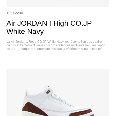
10/06/2001
Air JORDAN I High CO.JP
White Navy
La Air Jordan 1 Retro CO.JP 'White Navy' représente l'un des quatre
coloris extrêmement limités qui ont été lancés exclusivement au Japon
en 2001, marquant la première fois que la vénérable silhouette a été
rééditée dans une version nonOG. Cette paire est composée d'une tige
en cuir blanc et d'un logo Jumpman bleu marine brodé sur la languette
en cuir. La doublure du col, la semelle extérieure en caoutchouc et le
logo Jordan Wings estampillé sur le côté de la cheville sont de la même
couleur. AIR JORDAN I HIGH CO.JP