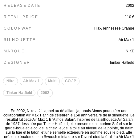
R E L E A S E D A T E
2002
R E T A I L P R I C E
110 €
C O L O R W A Y
Flax/Tennessee Orange
S I L H O U E T T E
Air Max 1
M A R Q U E
NIKE
D E S I G N E R
Thinker Hatfield
Nike
Air Max 1
Multi
CO.JP
Tinker Hatfield
2002
En 2002, Nike a fait appel au détaillant japonais Atmos pour créer une
collaboration Air Max 1 afin de célébrer le 15e anniversaire de la silhouette. Le
résultat fut cette Air Max 1 B 'Atmos Safari'. Inspirée de la silhouette Air Safari
de 1987 dessinée par Tinker Hatfield, elle présente un imprimé Safari sur le
garde-boue et le col de la cheville, de la toile au niveau de la pointe, du daim
sur la tige et le talon, et une semelle extérieure en gomme sous le pied. Elle
présente également un Swoosh miniature sur l'avant-pied latéral. La Air Max 1