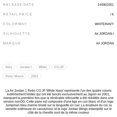
R E L E A S E D A T E
14/08/2001
R E T A I L P R I C E
/ €
C O L O R W A Y
WHITE/NAVY
S I L H O U E T T E
Air JORDAN I
M A R Q U E
Air JORDAN
Nike
Jordan I
White
CO.JP
Peter Moore
2001
La Air Jordan 1 Retro CO.JP 'White Navy' représente l'un des quatre coloris
extrêmement limités qui ont été lancés exclusivement au Japon en 2001,
marquant la première fois que la vénérable silhouette a été rééditée dans une
version nonOG. Cette paire est composée d'une tige en cuir blanc et d'un logo
Jumpman bleu marine brodé sur la languette en cuir. La doublure du col, la
semelle extérieure en caoutchouc et le logo Jordan Wings estampillé sur le
côté de la cheville sont de la même couleur.