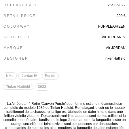
R E L E A S E D A T E
25/08/2022
R E T A I L P R I C E
200 €
C O L O R W A Y
PURPLE/GREEN
S I L H O U E T T E
Air JORDAN IV
M A R Q U E
Air JORDAN
D E S I G N E R
Tinker Hatfield
Nike
Jordan IV
Purple
Tinker Hatfield
2022
La Air Jordan 4 Retro 'Canyon Purple' pour femme est une métamorphose
complète du modèle 1989 de Tinker Hatfield. Remplaçant le cuir ou le nubuck
traditionnel de la chaussure, la tige est fabriquée en daim hirsute dans une
finition violette vibrante. Des accents vert lime apparaissent sur les œillets et la
semelle intermédiaire, tandis que le logo Jumpman orne la languette tissée en
orange sécurité. Les teintes vives sont compensées par des touches
contrastantes de noir sur les ailes moulées, la languette de talon estampillée