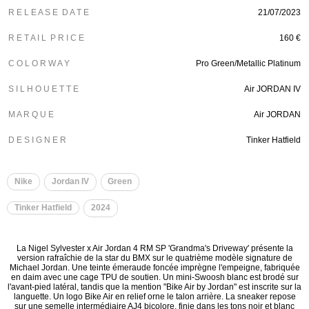
R E L E A S E D A T E
21/07/2023
R E T A I L P R I C E
160 €
C O L O R W A Y
Pro Green/Metallic Platinum
S I L H O U E T T E
Air JORDAN IV
M A R Q U E
Air JORDAN
D E S I G N E R
Tinker Hatfield
Nike
Jordan IV
Green
Tinker Hatfield
2024
La Nigel Sylvester x Air Jordan 4 RM SP 'Grandma's Driveway' présente la
version rafraîchie de la star du BMX sur le quatrième modèle signature de
Michael Jordan. Une teinte émeraude foncée imprègne l'empeigne, fabriquée
en daim avec une cage TPU de soutien. Un mini-Swoosh blanc est brodé sur
l'avant-pied latéral, tandis que la mention "Bike Air by Jordan" est inscrite sur la
languette. Un logo Bike Air en relief orne le talon arrière. La sneaker repose
sur une semelle intermédiaire AJ4 bicolore, finie dans les tons noir et blanc