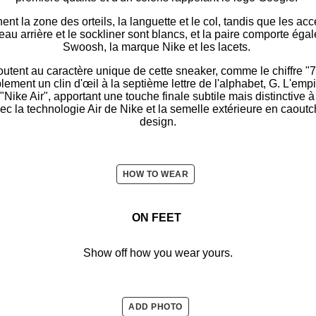
nt la zone des orteils, la languette et le col, tandis que les acc
u arrière et le sockliner sont blancs, et la paire comporte éga
Swoosh, la marque Nike et les lacets.
utent au caractère unique de cette sneaker, comme le chiffre "7
lement un clin d'œil à la septième lettre de l'alphabet, G. L'emp
Nike Air", apportant une touche finale subtile mais distinctive 
ec la technologie Air de Nike et la semelle extérieure en caout
design.
HOW TO WEAR
ON FEET
Show off how you wear yours.
ADD PHOTO