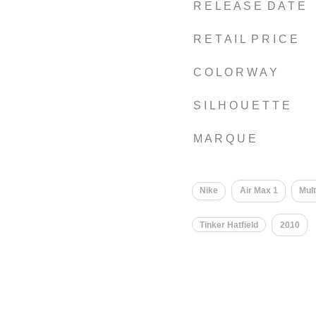
R E L E A S E D A T E
R E T A I L P R I C E
C O L O R W A Y
S I L H O U E T T E
M A R Q U E
Nike
Air Max 1
Mult
Tinker Hatfield
2010