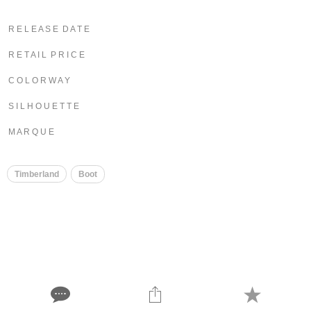
R E L E A S E D A T E
R E T A I L P R I C E
C O L O R W A Y
S I L H O U E T T E
M A R Q U E
Timberland
Boot