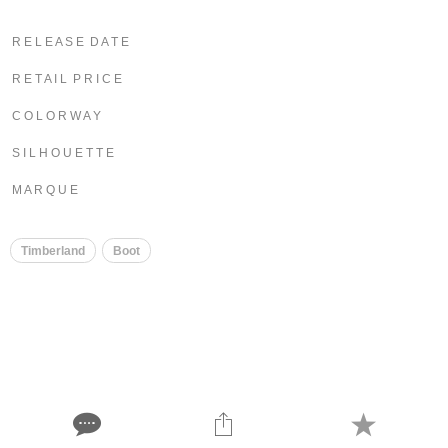
R E L E A S E D A T E
R E T A I L P R I C E
C O L O R W A Y
S I L H O U E T T E
M A R Q U E
Timberland
Boot