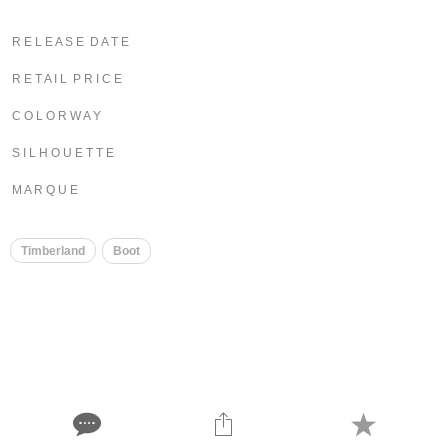
R E L E A S E D A T E
R E T A I L P R I C E
C O L O R W A Y
S I L H O U E T T E
M A R Q U E
Timberland
Boot