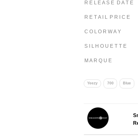
R E L E A S E D A T E
R E T A I L P R I C E
C O L O R W A Y
S I L H O U E T T E
M A R Q U E
Yeezy
700
Blue
S
Re