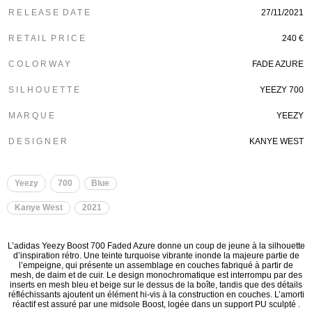
R E L E A S E D A T E
27/11/2021
R E T A I L P R I C E
240 €
C O L O R W A Y
FADE AZURE
S I L H O U E T T E
YEEZY 700
M A R Q U E
YEEZY
D E S I G N E R
KANYE WEST
Yeezy
700
Blue
Kanye West
2021
L’adidas Yeezy Boost 700 Faded Azure donne un coup de jeune à la silhouette
d’inspiration rétro. Une teinte turquoise vibrante inonde la majeure partie de
l’empeigne, qui présente un assemblage en couches fabriqué à partir de
mesh, de daim et de cuir. Le design monochromatique est interrompu par des
inserts en mesh bleu et beige sur le dessus de la boîte, tandis que des détails
réfléchissants ajoutent un élément hi-vis à la construction en couches. L’amorti
réactif est assuré par une midsole Boost, logée dans un support PU sculpté .