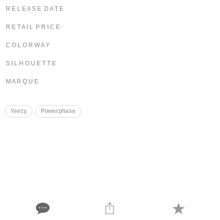
R E L E A S E D A T E
R E T A I L P R I C E
C O L O R W A Y
S I L H O U E T T E
M A R Q U E
Yeezy
Powerphase