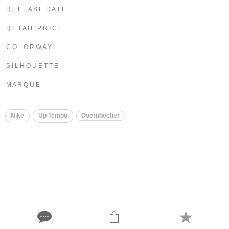
R E L E A S E D A T E
R E T A I L P R I C E
C O L O R W A Y
S I L H O U E T T E
M A R Q U E
Nike
Up Tempo
Doernbecher