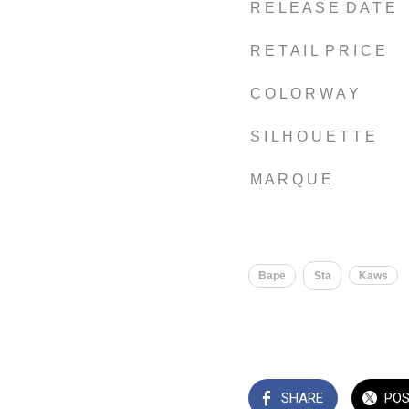
R E L E A S E D A T E
R E T A I L P R I C E
C O L O R W A Y
S I L H O U E T T E
M A R Q U E
​​
Bape
Sta
Kaws
SHARE
PO