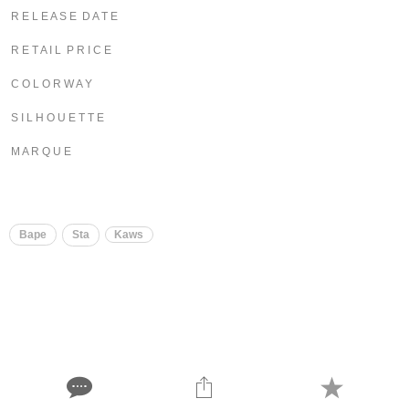
R E L E A S E D A T E
R E T A I L P R I C E
C O L O R W A Y
S I L H O U E T T E
M A R Q U E
​​
Bape
Sta
Kaws