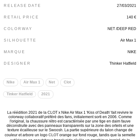
R E L E A S E D A T E
27/03/2021
R E T A I L P R I C E
140 €
C O L O R W A Y
NET /DEEP RED
S I L H O U E T T E
Air Max 1
M A R Q U E
NIKE
D E S I G N E R
Thinker Hatfield
Nike
Air Max 1
Net
Clot
Tinker Hatfield
2021
La réédition 2021 de la CLOT x Nike Air Max 1 'Kiss of Death' fait revivre le
colorway collaboratif préféré des fans, initialement sorti en 2006. Comme
l'original, la chaussure rétro est caractérisée par une tige en daim fauve
déconstruite avec des panneaux transparents sur la zone des orteils et une
texture écailleuse sur le Swoosh. La partie supérieure du talon change de
couleur et arbore un logo
CLOT
orange sur fond rouge, tandis que la semelle