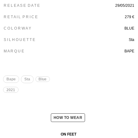
R E L E A S E D A T E
29/05/2021
R E T A I L P R I C E
279 €
C O L O R W A Y
BLUE
S I L H O U E T T E
Sta
M A R Q U E
BAPE
Bape
Sta
Blue
2021
HOW TO WEAR
ON FEET