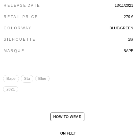
R E L E A S E D A T E
13/11/2021
R E T A I L P R I C E
279 €
C O L O R W A Y
BLUE/GREEN
S I L H O U E T T E
Sta
M A R Q U E
BAPE
Bape
Sta
Blue
2021
HOW TO WEAR
ON FEET