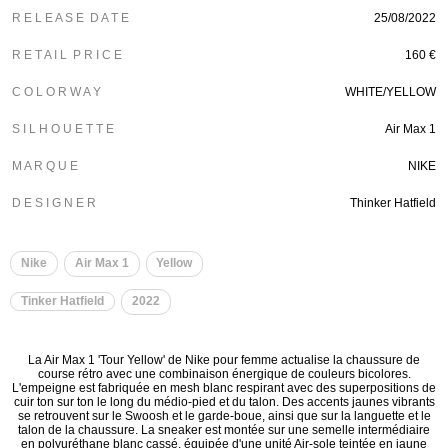
R E L E A S E D A T E
25/08/2022
R E T A I L P R I C E
160 €
C O L O R W A Y
WHITE/YELLOW
S I L H O U E T T E
Air Max 1
M A R Q U E
NIKE
D E S I G N E R
Thinker Hatfield
Nike
Air Max 1
Yellow
Tinker Hatfield
2022
La Air Max 1 'Tour Yellow' de Nike pour femme actualise la chaussure de
course rétro avec une combinaison énergique de couleurs bicolores.
L'empeigne est fabriquée en mesh blanc respirant avec des superpositions de
cuir ton sur ton le long du médio-pied et du talon. Des accents jaunes vibrants
se retrouvent sur le Swoosh et le garde-boue, ainsi que sur la languette et le
talon de la chaussure. La sneaker est montée sur une semelle intermédiaire
en polyuréthane blanc cassé, équipée d'une unité Air-sole teintée en jaune