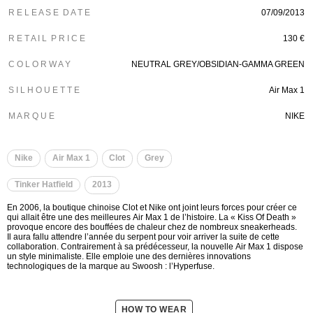
R E L E A S E D A T E
07/09/2013
R E T A I L P R I C E
130 €
C O L O R W A Y
NEUTRAL GREY/OBSIDIAN-GAMMA GREEN
S I L H O U E T T E
Air Max 1
M A R Q U E
NIKE
Nike
Air Max 1
Clot
Grey
Tinker Hatfield
2013
En 2006, la boutique chinoise Clot et Nike ont joint leurs forces pour créer ce
qui allait être une des meilleures Air Max 1 de l’histoire. La « Kiss Of Death »
provoque encore des bouffées de chaleur chez de nombreux sneakerheads.
Il aura fallu attendre l’année du serpent pour voir arriver la suite de cette
collaboration. Contrairement à sa prédécesseur, la nouvelle Air Max 1 dispose
un style minimaliste. Elle emploie une des dernières innovations
technologiques de la marque au Swoosh : l’Hyperfuse.
HOW TO WEAR