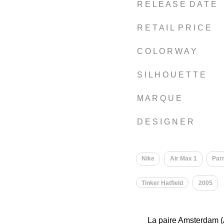
R E L E A S E D A T E
R E T A I L P R I C E
C O L O R W A Y
S I L H O U E T T E
M A R Q U E
D E S I G N E R
Nike
Air Max 1
Par
Tinker Hatfield
2005
La paire Amsterdam (AM