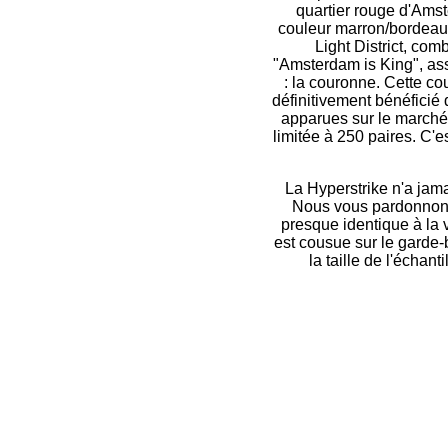
quartier rouge d'Ams
couleur marron/bordeaux
Light District, com
"Amsterdam is King", ass
: la couronne. Cette co
définitivement bénéficié
apparues sur le marché.
limitée à 250 paires. C'es
La Hyperstrike n'a jama
Nous vous pardonnons 
presque identique à la v
est cousue sur le garde-
la taille de l'échan