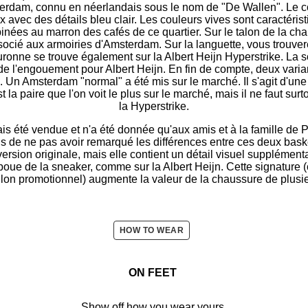
terdam, connu en néerlandais sous le nom de "De Wallen". Le co
 avec des détails bleu clair. Les couleurs vives sont caractéri
binées au marron des cafés de ce quartier. Sur le talon de la cha
ocié aux armoiries d'Amsterdam. Sur la languette, vous trouvere
uronne se trouve également sur la Albert Heijn Hyperstrike. La 
 de l'engouement pour Albert Heijn. En fin de compte, deux vari
 Un Amsterdam "normal" a été mis sur le marché. Il s'agit d'une
t la paire que l'on voit le plus sur le marché, mais il ne faut su
la Hyperstrike.
is été vendue et n'a été donnée qu'aux amis et à la famille de Pa
de ne pas avoir remarqué les différences entre ces deux baske
ersion originale, mais elle contient un détail visuel supplémenta
boue de la sneaker, comme sur la Albert Heijn. Cette signature (
tillon promotionnel) augmente la valeur de la chaussure de plusie
HOW TO WEAR
ON FEET
Show off how you wear yours.