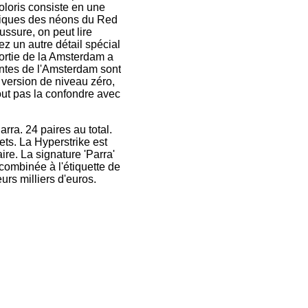
loris consiste en une
stiques des néons du Red
ussure, on peut lire
z un autre détail spécial
sortie de la Amsterdam a
antes de l'Amsterdam sont
 version de niveau zéro,
rtout pas la confondre avec
rra. 24 paires au total.
ts. La Hyperstrike est
ire. La signature 'Parra'
combinée à l'étiquette de
urs milliers d'euros.