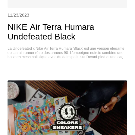
11/23/2023
NIKE Air Terra Humara
Undefeated Black
La Undefeated x Nike Air Terra Humara 'Black' est une version élégante
de la trail runner rétro des années 90. L'empeigne noircie combine une
base en mesh balistique avec du daim poilu sur l'avant-pied et une cage
au milieu du pied avec une finition réfléchissante 3M. Les détails en
caoutchouc texturé au niveau de la pointe et du talon renforcent
l'esthétique robuste de la chaussure. Le slogan " Play Dirty "
d'Undefeated est gravé de chaque côté du col en nubuck, tandis qu'une
étiquette UNDFTD bleue ajoute une touche de couleur à la base du
Swoosh latéral. Des détails mouchetés animent la semelle intermédiaire
en mousse noire, avec une semelle Air visible au niveau du talon. NIKE
ACG AIR HUMARA