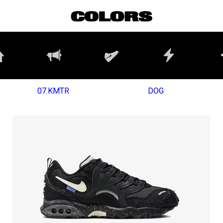
07.KMTR
DOG