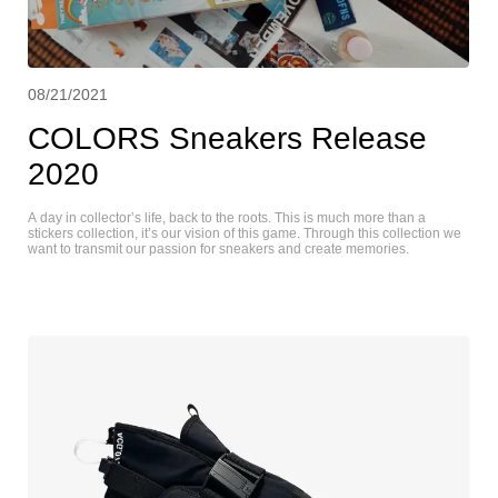
08/21/2021
COLORS Sneakers Release
2020
A day in collector’s life, back to the roots. This is much more than a
stickers collection, it’s our vision of this game. Through this collection we
want to transmit our passion for sneakers and create memories.