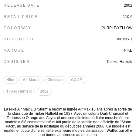
R E L E A S E D A T E
2002
R E T A I L P R I C E
110 €
C O L O R W A Y
PURPLE/YELLOW
S I L H O U E T T E
Air Max 1
M A R Q U E
NIKE
D E S I G N E R
Thinker Hatfield
Nike
Air Max 1
Obsidian
CO.JP
Tinker Hatfield
2002
La Nike Air Max 1 B 'Storm' a rejoint la lignée Air Max 15 ans après la sortie de
la classique de Tinker Hatfield en 1987. Avec un coloris Dark Charcoal et
Tennessee Orange and Abyss et une semelle intermédiaire mouchetée, ce
modèle a été commercialisé et fait partie de la famille non officielle du "Storm
Pack", au service de la nostalgie du début des années 2000. Ce modèle est
également doté d'une semelle extérieure moulée d'inspiration Waffle, qui offre
une bonne adhérence au quotidien.