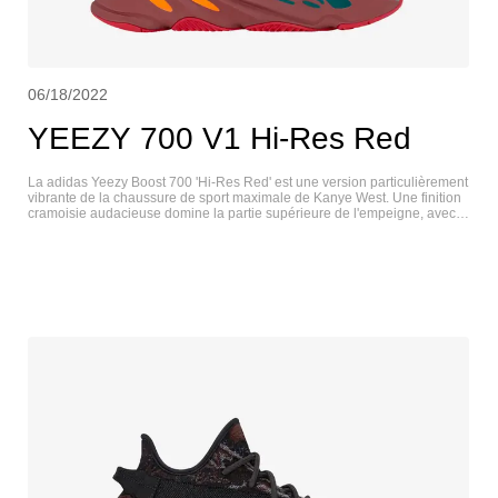
06/18/2022
YEEZY 700 V1 Hi-Res Red
​La adidas Yeezy Boost 700 'Hi-Res Red' est une version particulièrement
vibrante de la chaussure de sport maximale de Kanye West. Une finition
cramoisie audacieuse domine la partie supérieure de l'empeigne, avec
une base en mesh et une construction en cuir et daim ton sur ton sur
l'œillet et le talon. Des touches contrastées de noir et de gris se
retrouvent sur les superpositions en daim renforcé, ainsi qu'une maille
bordeaux sur la zone des orteils. L'amorti est assuré par une semelle
intermédiaire Boost sur toute la longueur, encapsulée dans un support
PU de couleur marron avec des accents orange et verts. YEEZY 700 V1