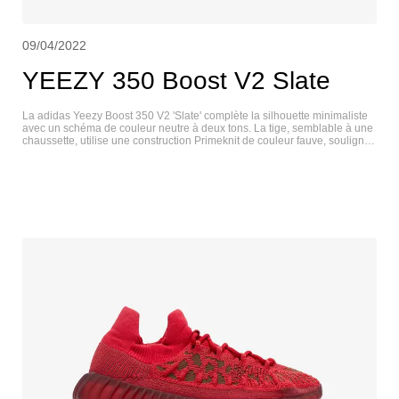
09/04/2022
YEEZY 350 Boost V2 Slate
La adidas Yeezy Boost 350 V2 'Slate' complète la silhouette minimaliste
avec un schéma de couleur neutre à deux tons. La tige, semblable à une
chaussette, utilise une construction Primeknit de couleur fauve, soulignée
par des coutures centrales distinctives sur l'empeigne. Une bande noire
contrastante orne le côté latéral avec la signature "SPLY-350". La
construction légère repose sur une semelle intermédiaire Boost sur toute
la longueur, enveloppée dans une cage TPU semi-translucide pour une
durabilité et un soutien améliorés. YEEZY 350 V2