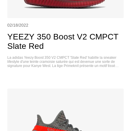
02/18/2022
YEEZY 350 Boost V2 CMPCT
Slate Red
La adidas Yeezy Boost 350 V2 CMPCT 'Slate Red' habille la sneaker
lifestyle d'une teinte cramoisie saturée qui est devenue une sorte de
signature pour Kanye West. La tige Primeknit présente un motif tissé
abstrait et un système de laçage qui rappelle celui de la Yeezy 450.
Contrairement à l'original 350 V2, cette itération dispose d'un poignet
élastique pour un ajustement confortable, comme une chaussette.
L'amorti est assuré par une midsole Boost sur toute la longueur,
enveloppée dans une cage en caoutchouc rouge foncé et soutenue par
une outsole en caoutchouc de couleur assortie. YEEZY 350 V2 CMPCT