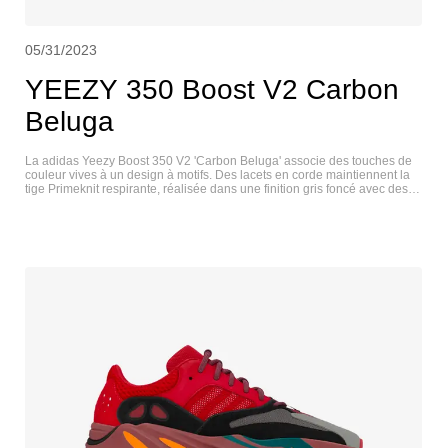
05/31/2023
YEEZY 350 Boost V2 Carbon
Beluga
La adidas Yeezy Boost 350 V2 'Carbon Beluga' associe des touches de
couleur vives à un design à motifs. Des lacets en corde maintiennent la
tige Primeknit respirante, réalisée dans une finition gris foncé avec des
lignes noires ondulées et des mouchetures orange contrastées. Sur le
côté, une bande orange assortie affiche la marque " SPLY-350 ". L'amorti
est assuré par une semelle intermédiaire Boost sur toute la longueur,
logée dans une cage TPU nervurée et soutenue sous le pied par une
semelle extérieure en caoutchouc durable. YEEZY 350 V2