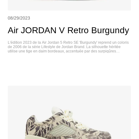
08/29/2023
Air JORDAN V Retro Burgundy
L'édition 2023 de la Air Jordan 5 Retro SE 'Burgundy' reprend un coloris
de 2006 de la série Lifestyle de Jordan Brand. La silhouette héritée
utilise une tige en daim bordeaux, accentuée par des surpiqûres
contrastées et un filet translucide respirant sur le panneau arrière. La
marque Jumpman brodée orne la partie supérieure du talon et la
languette, traitée avec une finition réfléchissante pour une meilleure
visibilité dans des conditions de faible luminosité. Le polyuréthane de
couleur assortie présente des détails en dents de requin et une semelle
Air visible nichée dans le talon. Sous le pied, une semelle extérieure
translucide à chevrons offre une adhérence fiable. AIR JORDAN V
RETRO