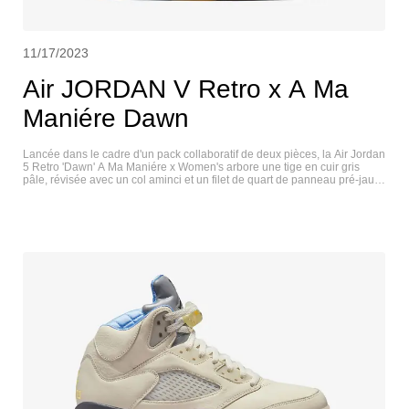
11/17/2023
Air JORDAN V Retro x A Ma
Maniére Dawn
Lancée dans le cadre d'un pack collaboratif de deux pièces, la Air Jordan
5 Retro 'Dawn' A Ma Maniére x Women's arbore une tige en cuir gris
pâle, révisée avec un col aminci et un filet de quart de panneau pré-jauni
formé avec le logo 'A' d'A Ma Maniére. Parmi les autres éléments de
marquage, citons le '23' brodé sur le talon latéral, le marquage Nike Air
sur le talon arrière, et les logos Jumpman et 'A' dépareillés sur chaque
languette argentée réfléchissante. Des détails bleus en forme de dents
de requin animent la semelle intermédiaire en polyuréthane noir, avec
une semelle Air visible au niveau du talon. La semelle extérieure en
caoutchouc translucide pré-vieilli présente un motif de traction à
chevrons pour une adhérence optimale. AIR JORDAN V RETRO