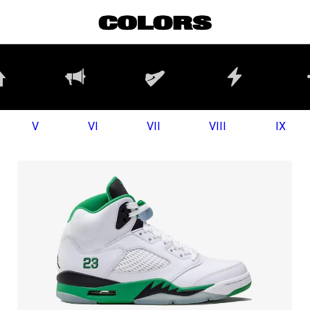
V
VI
VII
VIII
IX