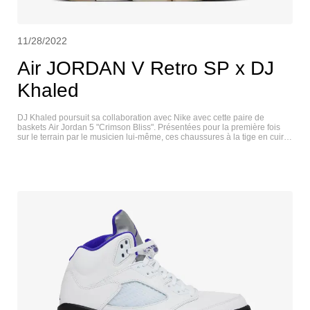
11/28/2022
Air JORDAN V Retro SP x DJ
Khaled
DJ Khaled poursuit sa collaboration avec Nike avec cette paire de
baskets Air Jordan 5 "Crimson Bliss". Présentées pour la première fois
sur le terrain par le musicien lui-même, ces chaussures à la tige en cuir
lisse sont contrastées par des vagues blanc cassé et bleu ciel le long de
la semelle, ainsi que par l'emblème Jumpman sur la languette argentée.
Elles rendent également hommage à la précédente collection "Father Of
Ahsad" de DJ Khaled, avec son sigle "We The Best" sur la languette du
talon - qui figurait pour la dernière fois sur son modèle Air Jordan 3 -
tandis que les affirmations positives se poursuivent avec l'inspiration
"Keep Going" sur l'intérieur de la languette et la doublure de la
chaussette. AIR JORDAN V RETRO