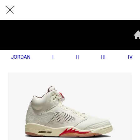
JORDAN
I
II
III
IV