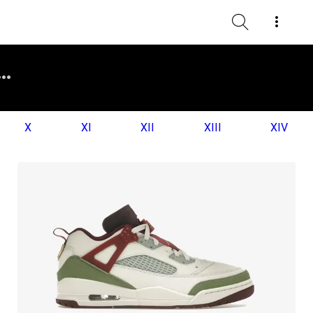
X
XI
XII
XIII
XIV