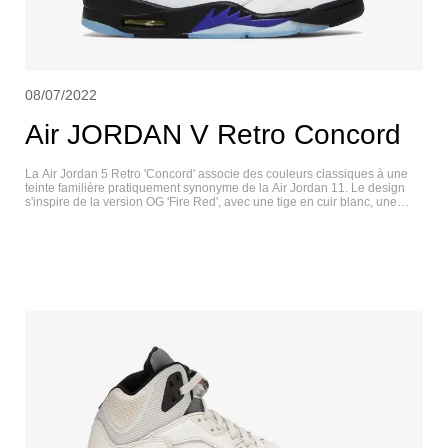
08/07/2022
Air JORDAN V Retro Concord
La Air Jordan 5 Retro 'Concord' associe des couleurs classiques à une
teinte familière pratiquement synonyme de la Air Jordan 11. Le design
s'inspire de la version OG 'Fire Red', avec une tige en cuir blanc, une
languette argentée réfléchissante et une semelle intermédiaire en
polyuréthane noir. Les accents écarlates de l'ancienne chaussure ont été
remplacés par des touches de violet contrastées sur la marque
Jumpman, la doublure intérieure et les détails de la signature en dents
de requin. Une outsole translucide en caoutchouc à chevrons assure une
traction durable sous le pied. AIR JORDAN V RETRO