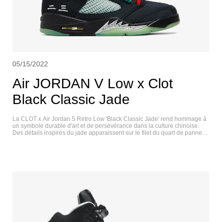
05/15/2022
Air JORDAN V Low x Clot
Black Classic Jade
La CLOT x Air Jordan 5 Retro Low 'Black Classic Jade' rend hommage à
un symbole durable d'art et de persévérance dans la culture chinoise.
Des détails inspirés du jade apparaissent sur le filet du quart de panneau
de la chaussure, les fermetures du lacet et la outsole en caoutchouc
translucide qui brille dans le noir. Ils sont contrastés par une tige en satin
noir avec des marques Jumpman et CLOT dépareillées sur le talon
arrière. Les lacets, la doublure du col et le marquage Jumpman sur la
languette ont des accents cramoisis qui rappellent les cordes rouges
attachées aux ornements traditionnels en jade. Sur le talon latéral, le
numéro de maillot de Michael Jordan est brodé en caractères chinois. La
low-top repose sur une midsole Air-assisted noire, avec des détails en
dents de requin mouchetées dans une finition argentée métallique. AIR
JORDAN V LOW