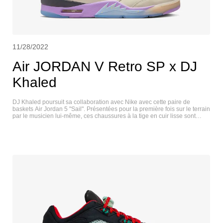
11/28/2022
Air JORDAN V Retro SP x DJ
Khaled
DJ Khaled poursuit sa collaboration avec Nike avec cette paire de
baskets Air Jordan 5 "Sail". Présentées pour la première fois sur le terrain
par le musicien lui-même, ces chaussures à la tige en cuir lisse sont
contrastées par des vagues bleues et lavandes le long de la semelle,
ainsi que par l'emblème Jumpman sur la languette argentée. Elles
rendent également hommage à la précédente collection "Father Of
Ahsad" de DJ Khaled, avec son sigle "We The Best" sur la languette du
talon, qui figurait pour la dernière fois sur son modèle Air Jordan 3, tandis
que les affirmations positives se poursuivent avec l'inspiration "Keep
Going" sur l'intérieur de la languette et la doublure de la chaussette. AIR
JORDAN V RETRO