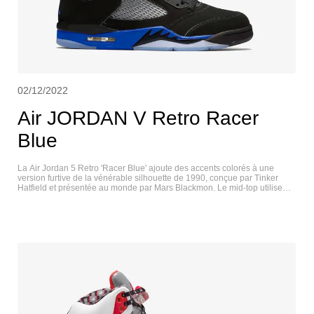
02/12/2022
Air JORDAN V Retro Racer
Blue
La Air Jordan 5 Retro 'Racer Blue' ajoute des accents colorés à une
version furtive de la vénérable silhouette de 1990, conçue par Tinker
Hatfield et présentée au monde par Mars Blackmon. Le mid-top utilise
une tige en nubuck noir avec des œillets TPU ton sur ton, un filet
translucide sur les quartiers et une languette argentée réfléchissante.
Cette dernière présente des touches contrastantes de bleu royal sur le
Jumpman brodé et la doublure intérieure. L'amorti léger est assuré par
une semelle intermédiaire en polyuréthane bleu, ornée de dents de
requin noires et d'une semelle Air-sole visible au niveau du talon. Une
outsole en caoutchouc translucide assure une bonne adhérence sous le
pied. AIR JORDAN V RETRO