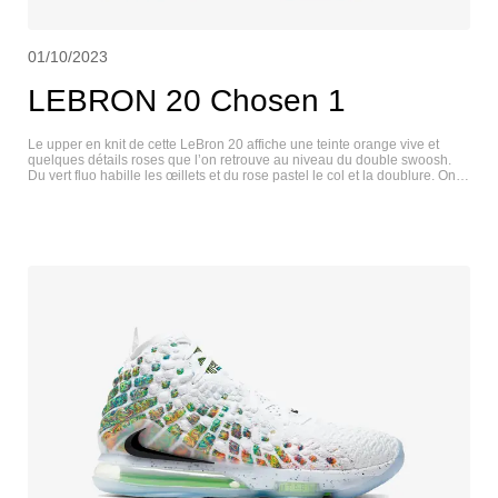
01/10/2023
LEBRON 20 Chosen 1
Le upper en knit de cette LeBron 20 affiche une teinte orange vive et
quelques détails roses que l’on retrouve au niveau du double swoosh.
Du vert fluo habille les œillets et du rose pastel le col et la doublure. On
distingue aussi du bleu turquoise au niveau du passepoil et de l’arrière
de la midsole. La languette, pour sa part, présente une finition en cuir
verni noir. Des patchs sur les talons, des deubrés métalliques “XX” et une
outsole semi-translucide bicolore complètent ce design haut en couleurs.
LEBRON 20