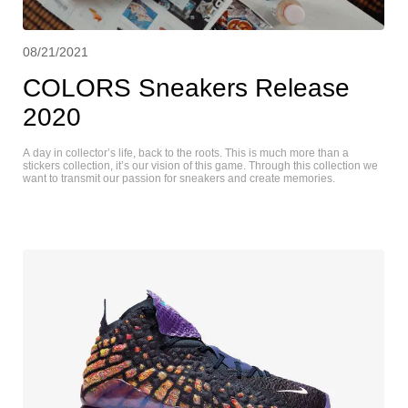
08/21/2021
COLORS Sneakers Release
2020
A day in collector’s life, back to the roots. This is much more than a
stickers collection, it’s our vision of this game. Through this collection we
want to transmit our passion for sneakers and create memories.