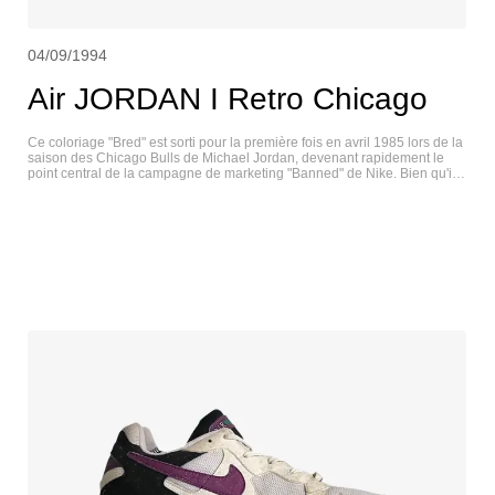
04/09/1994
Air JORDAN I Retro Chicago
Ce coloriage "Bred" est sorti pour la première fois en avril 1985 lors de la
saison des Chicago Bulls de Michael Jordan, devenant rapidement le
point central de la campagne de marketing "Banned" de Nike. Bien qu'il
n'ait pas donné lieu à une amende de 5 000 dollars par match, le
coloriage noir et rouge est devenu emblématique. La midsole blanche
abrite le Nike Air pour l'amorti, et le colorway est à jamais synonyme de
MJ et Chicago. AIR JORDAN I RETRO