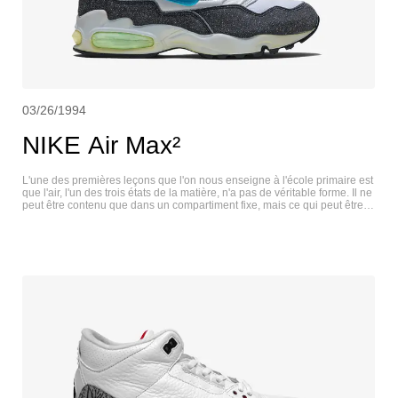
03/26/1994
NIKE Air Max²
L'une des premières leçons que l'on nous enseigne à l'école primaire est
que l'air, l'un des trois états de la matière, n'a pas de véritable forme. Il ne
peut être contenu que dans un compartiment fixe, mais ce qui peut être
modifié, c'est la quantité de pression à l'intérieur d'un système. Nike avait
déjà expérimenté l'expansion de l'air dans une unité plus grande avec la
Air 180 et la Air Classic BW, mais en 1994, Nike a affiné le véritable
comportement de l'air et a introduit l'unité Air Max2 (ou Air Max Squared)
à quatre chambres, qui présentait deux systèmes de pression différents
(25 psi et 5 psi) au sein d'une unité d'air. Nike pensait vraiment que les
différents niveaux de pression optimisaient l'amorti au niveau du talon ;
les chambres extérieures étaient gonflées à 25 psi, offrant un amorti plus
solide et plus ferme, tandis que les deux unités intérieures étaient
ramenées à 5 psi, permettant un rebond plus doux.