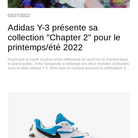
03/27/2022
Adidas Y-3 présente sa
collection "Chapter 2" pour le
printemps/été 2022
Avant que la haute couture et les vêtements de sport ne se marient dans
le grand public, Yohji Yamamoto a mélangé ces deux mondes contrastés
sous le label adidas Y-3. Alors que sa marque poursuit la célébration de
son anniversaire "20 Year : Re-Coded", elle a dévoilé le chapitre 2 de sa
collection printemps-été 2022. Inspirée par le concept d'"optimisme
transformateur", la dernière capsule de chaussures et de vêtements de Y-
3 s'adonne à des palettes de couleurs vibrantes, des motifs floraux
inattendus et des sensibilités avant-gardistes. Du côté des chaussures, la
dernière collection soutenue par adidas comprend les modèles Y-3
MAKURA, 4D HALO, Y-3 HOKORI SANDALS et bien d'autres. À l'instar
des vêtements et accessoires inclus, qui comprennent des chapeaux
seaux, des peignoirs et des vestes techniques, les chaussures et les
diapositives inspirées de l'archive des trois bandes de Yamamoto, vieille
de 20 ans, présentent des imprimés floraux printaniers, des…