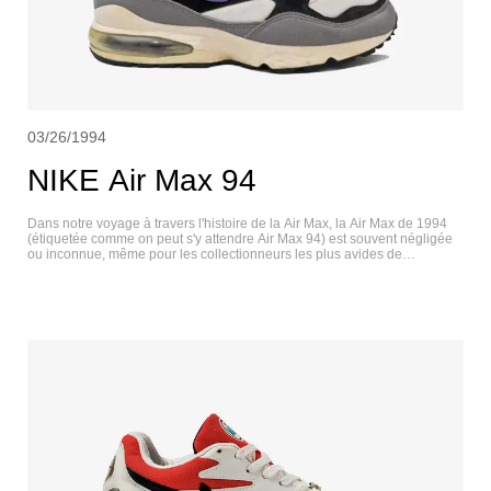
03/26/1994
NIKE Air Max 94
Dans notre voyage à travers l'histoire de la Air Max, la Air Max de 1994
(étiquetée comme on peut s'y attendre Air Max 94) est souvent négligée
ou inconnue, même pour les collectionneurs les plus avides de
chaussures de sport. Qu'est-ce que c'est ? Il s'agit essentiellement d'un
hybride de la Nike Air Max Light et de la Nike Air Max 93. Et si vous nous
demandez notre avis, nous pensons que c'est ce qui la rend plutôt cool.
La Air Max 94 a été dotée de la même semelle que son prédécesseur,
mais a perdu le design de la chaussette intérieure en néoprène. NIKE
AIR MAX 94