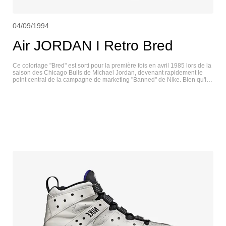
04/09/1994
Air JORDAN I Retro Bred
Ce coloriage "Bred" est sorti pour la première fois en avril 1985 lors de la
saison des Chicago Bulls de Michael Jordan, devenant rapidement le
point central de la campagne de marketing "Banned" de Nike. Bien qu'il
n'ait pas donné lieu à une amende de 5 000 dollars par match, le
coloriage noir et rouge est devenu emblématique. La midsole blanche
abrite le Nike Air pour l'amorti, et le colorway est à jamais synonyme de
MJ et Chicago. AIR JORDAN I RETRO