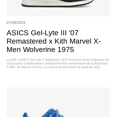
07/28/2023
ASICS Gel-Lyte III '07
Remastered x Kith Marvel X-
Men Wolverine 1975
La Kith x ASICS Gel Lyte 3 'Wolverine 1975' est issue d'une collection de
chaussures collaboratives célébrant le 60e anniversaire de la franchise
X-Men de Marvel Comics. Le coloris le plus limité du pack de sept
pièces, cette paire s'inspire du costume original de Wolverine et présente
une tige en daim jaune perforé avec des superpositions en cuir noir et
des bandes latérales en cuir bleu. En plus de la semelle Wolverine, des
éléments de marque uniques sont brodés sur la languette de chaque
chaussure. La chaussure de sport repose sur une semelle intermédiaire
en EVA blanc avec un amorti en Gel au niveau du talon. ASICS GEL-
LYTE III