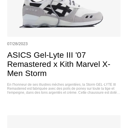
07/28/2023
ASICS Gel-Lyte III '07
Remastered x Kith Marvel X-
Men Storm
En l'honneur de ses illustres mèches argentées, la Storm GEL-LYTE III
Remastered est fabriquée avec des poils de poney sur toute la tige et
l'empeigne, dans des tons argentés et crème. Cette chaussure est dotée
d'une doublure contrastée noire et de bandes de forme sur les panneaux
latéraux, d'œillets blancs et d'une étiquette Storm personnalisée sur la
semelle intérieure. ASICS GEL-LYTE III