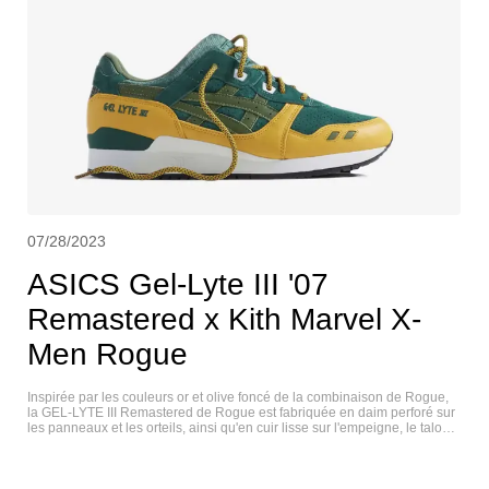
07/28/2023
ASICS Gel-Lyte III '07
Remastered x Kith Marvel X-
Men Rogue
Inspirée par les couleurs or et olive foncé de la combinaison de Rogue,
la GEL-LYTE III Remastered de Rogue est fabriquée en daim perforé sur
les panneaux et les orteils, ainsi qu'en cuir lisse sur l'empeigne, le talon
et le garde-boue. Elle est finie avec des bandes de forme en cuir, des
œillets blancs et une étiquette Rogue stylisée sur la semelle intérieure.
ASICS GEL-LYTE III