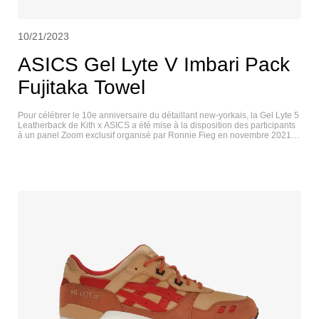
10/21/2023
ASICS Gel Lyte V Imbari Pack
Fujitaka Towel
Pour célébrer le 10e anniversaire du détaillant new-yorkais, la Gel Lyte 5
Leatherback de Kith x ASICS a été mise à la disposition des participants
à un panel Zoom exclusif organisé par Ronnie Fieg en novembre 2021,
avant la sortie officielle de la chaussure lors du Black Friday. La Gel Lyte
3 Leatherback originale de 2011 est transformée en Gel Lyte 5, avec une
tige en cuir noir, un avant-pied en daim gris et des bandes latérales en
cuir ton sur ton soulignées de bleu. La teinte vibrante est répétée sur la
outsole en caoutchouc durable de la chaussure. Les éléments de
marquage uniques comprennent un logo KXTH embossé sur le talon et
des mots-symboles ASICS et Fieg brodés sur chaque languette. ASICS
GEL-LYTE V