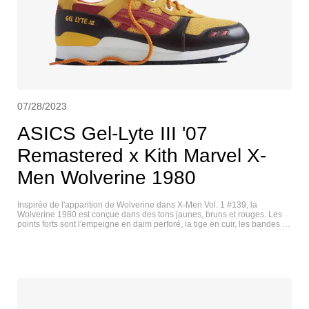
07/28/2023
ASICS Gel-Lyte III '07
Remastered x Kith Marvel X-
Men Wolverine 1980
Inspirée de l'apparition de Wolverine dans X-Men Vol. 1 #139, la
Wolverine 1980 est conçue dans des tons jaunes, bruns et rouges. Les
points forts sont l'empeigne en daim perforé, la tige en cuir, les bandes de
forme en cuir et l'étiquette Wolverine sur la semelle intérieure. ASICS
GEL-LYTE III