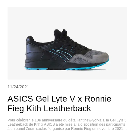
11/24/2021
ASICS Gel Lyte V x Ronnie
Fieg Kith Leatherback
Pour célébrer le 10e anniversaire du détaillant new-yorkais, la Gel Lyte 5
Leatherback de Kith x ASICS a été mise à la disposition des participants
à un panel Zoom exclusif organisé par Ronnie Fieg en novembre 2021,
avant la sortie officielle de la chaussure lors du Black Friday. La Gel Lyte