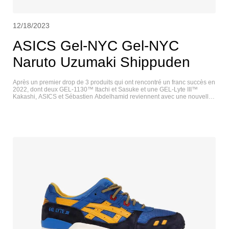
12/18/2023
ASICS Gel-NYC Gel-NYC
Naruto Uzumaki Shippuden
Après un premier drop de 3 produits qui ont rencontré un franc succès en
2022, dont deux GEL-1130™ Itachi et Sasuke et une GEL-Lyte III™
Kakashi, ASICS et Sébastien Abdelhamid reviennent avec une nouvelle
collaboration sur la GEL-NYC™.