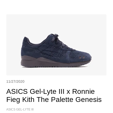
3 Leatherback originale de 2011 est transformée en Gel Lyte 5, avec une
tige en cuir noir, un avant-pied en daim gris et des bandes latérales en
cuir ton sur ton soulignées de bleu. La teinte vibrante est répétée sur la
outsole en caoutchouc durable de la chaussure. Les éléments de
marquage uniques comprennent un logo KXTH embossé sur le talon et
des mots-symboles ASICS et Fieg brodés sur chaque languette. ASICS
GEL-LYTE III
11/27/2020
ASICS Gel-Lyte III x Ronnie
Fieg Kith The Palette Genesis
ASICS GEL-LYTE III