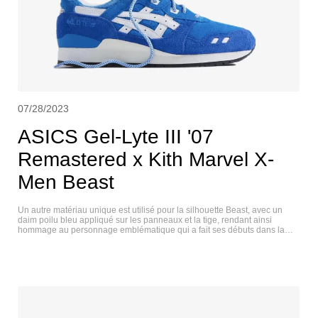
07/28/2023
ASICS Gel-Lyte III '07
Remastered x Kith Marvel X-
Men Beast
Un autre matériau unique est utilisé pour la silhouette Beast, avec un
daim poilu bleu appliqué sur les panneaux et la tige, rendant ainsi
hommage au personnage emblématique qui a fait ses débuts dans la
toute première bande dessinée des X-Men. La Beast est également
dotée d'œillets blancs, de bandes de forme en cuir blanc et d'une
étiquette Beast spéciale sur la semelle intérieure. ASICS GEL-LYTE III