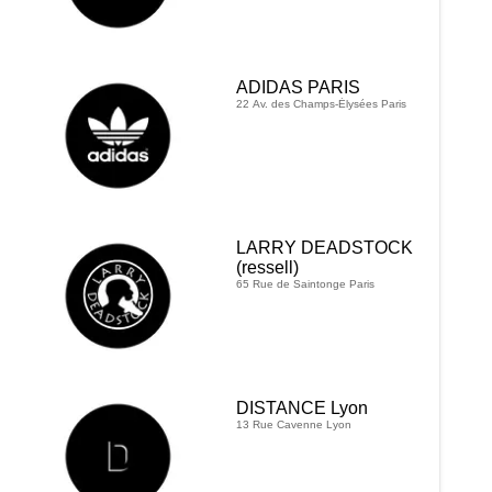
ADIDAS PARIS
22 Av. des Champs-Élysées Paris
LARRY DEADSTOCK
(ressell)
65 Rue de Saintonge Paris
DISTANCE Lyon
13 Rue Cavenne Lyon