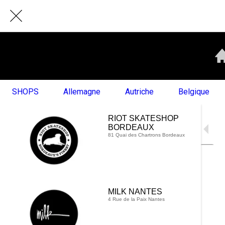
SHOPS
Allemagne
Autriche
Belgique
RIOT SKATESHOP
BORDEAUX
81 Quai des Chartrons Bordeaux
MILK NANTES
4 Rue de la Paix Nantes