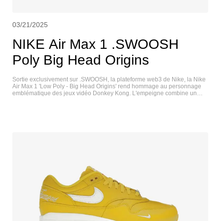
03/21/2025
NIKE Air Max 1 .SWOOSH
Poly Big Head Origins
Sortie exclusivement sur .SWOOSH, la plateforme web3 de Nike, la Nike
Air Max 1 'Low Poly - Big Head Origins' rend hommage au personnage
emblématique des jeux vidéo Donkey Kong. L'empeigne combine un
mesh de couleur kaki avec des superpositions renforcées en cuir fauve
et en daim poilu marron, avec des lignes polygonales en guise de clin
d'œil aux jeux vidéo vintage. Le Swoosh rouge est entouré d'une bordure
jaune, une combinaison de couleurs qui se retrouve sur la languette
pixelisée de la Nike Air Max. Les semelles intérieures personnalisées
comportent des pièces de monnaie DS et un graphique de peau de
banane. NIKE AIR MAX 1 86