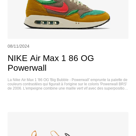
08/11/2024
NIKE Air Max 1 86 OG
Powerwall
La Nike Air Max 1 '86 OG 'Big Bubble - Powerwall' emprunte la palette de
couleurs contrastées qui figurait à l'origine sur le coloris 'Powerwall BRS'
de 2006. L'empeigne combine une maille vert vif avec des superpositions
en daim synthétique fauve foncé et un Swoosh en cuir verni cramoisi.
Une teinte beige dorée est appliquée au garde-boue et à l'empiècement
du talon, marqués par la marque Nike Air en broderie verte. La semelle
intermédiaire en mousse blanc cassé est dotée d'une unité Max Air à
grand volume inspirée de la version originale de la AM1 de 1986. NIKE
AIR MAX 1 86