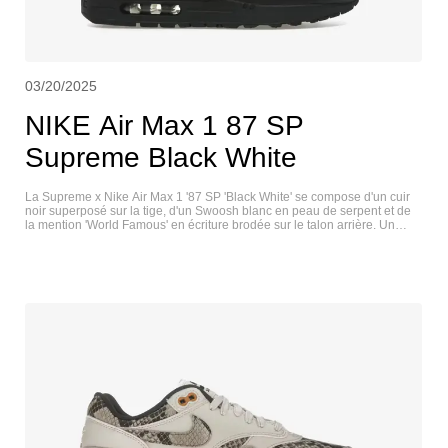
03/20/2025
NIKE Air Max 1 87 SP
Supreme Black White
La Supreme x Nike Air Max 1 '87 SP 'Black White' se compose d'un cuir
noir superposé sur la tige, d'un Swoosh blanc en peau de serpent et de
la mention 'World Famous' en écriture brodée sur le talon arrière. Un
mini-Swoosh blanc orne l'avant-pied latéral, tandis qu'un double
marquage apparaît sur la languette et la semelle intérieure. La
chaussure repose sur une semelle intermédiaire en polyuréthane noir
assorti, avec une semelle Air visible au niveau du talon. NIKE AIR MAX 1
87