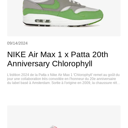
09/14/2024
NIKE Air Max 1 x Patta 20th
Anniversary Chlorophyll
L'édition 2024 de la Patta x Nike Air Max 1 'Chlorophyll' remet au goût du
jour une collaboration très convoitée en l'honneur du 20e anniversaire
du label basé à Amsterdam. Sortie à l'origine en 2009, la chaussure rétro
est dotée d'une tige en mesh blanc et d'un empiècement en cuir gris au
milieu du pied. Le textile vert vif est utilisé pour la signature Swoosh et le
garde-boue. Un mini-Swoosh ton sur ton est brodé sur l'avant-pied
latéral, tandis que la marque Patta apparaît sur l'étiquette tissée de la
languette et sur la semelle intérieure. NIKE AIR MAX 1