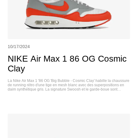
10/17/2024
NIKE Air Max 1 86 OG Cosmic
Clay
La Nike Air Max 1 '86 OG 'Big Bubble - Cosmic Clay' habille la chaussure
de running rétro d'une tige en mesh blanc avec des superpositions en
daim synthétique gris. La signature Swoosh et le garde-boue sont
réalisés dans une teinte orange vibrante, assortie aux éléments de
marque de la sneaker et aux œillets moulés sur le dessus. La semelle
intermédiaire en mousse blanche est dotée d'une unité Max Air de grand
volume au niveau du talon pour un amorti léger. NIKE AIR MAX 1 86 OG