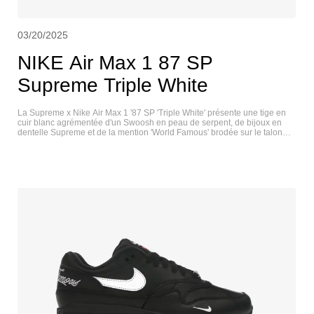
03/20/2025
NIKE Air Max 1 87 SP
Supreme Triple White
La Supreme x Nike Air Max 1 '87 SP 'Triple White' présente une tige en
cuir blanc agrémentée d'un Swoosh en peau de serpent, de bijoux en
dentelle Supreme et de la mention 'World Famous' brodée sur le talon
arrière. Un mini Swoosh orne l'avant-pied latéral, tandis que la languette
co-brandée affiche un logo en forme de boîte cramoisie, apportant une
touche de couleur contrastante au design monochrome. La semelle
intermédiaire est en polyuréthane blanc, avec une semelle d'air
apparente dans le talon. NIKE AIR MAX 1 87