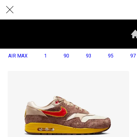
AIR MAX
1
90
93
95
97