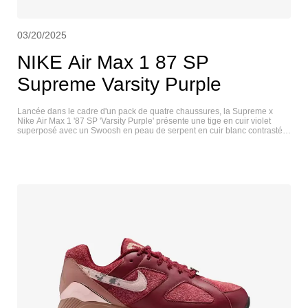
03/20/2025
NIKE Air Max 1 87 SP
Supreme Varsity Purple
Lancée dans le cadre d'un pack de quatre chaussures, la Supreme x
Nike Air Max 1 '87 SP 'Varsity Purple' présente une tige en cuir violet
superposé avec un Swoosh en peau de serpent en cuir blanc contrasté.
Un mini-Swoosh brodé orne l'avant-pied latéral. En plus d'une étiquette
co-brandée sur la languette, les détails uniques comprennent des dubras
de lacets Supreme et l'inscription « World Famous » sur le talon arrière.
L'amorti léger est assuré par une semelle intermédiaire en polyuréthane
blanc avec une unité Max Air apparente au niveau du talon. NIKE AIR
MAX 1 87