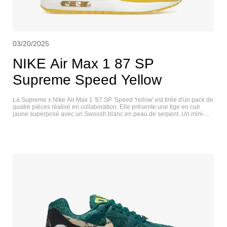
03/20/2025
NIKE Air Max 1 87 SP
Supreme Speed Yellow
La Supreme x Nike Air Max 1 '87 SP 'Speed Yellow' est tirée d'un pack de
quatre pièces réalisé en collaboration. Elle présente une tige en cuir
jaune superposé avec un Swoosh blanc en peau de serpent. Un mini-
Swoosh brodé orne l'avant-pied latéral. La marque Supreme est
rappelée par des lacets moulés, une étiquette co-brandée sur la
languette et la mention « World Famous » inscrite sur le talon arrière. La
semelle intermédiaire en polyuréthane blanc, complétée par une semelle
Air visible, offre un amorti léger à chaque pas. NIKE AIR MAX 1 87