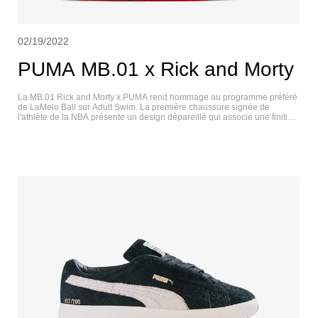
02/19/2022
PUMA MB.01 x Rick and Morty
La MB.01 Rick and Morty x PUMA rend hommage au programme préféré
de LaMelo Ball sur Adult Swim. La première chaussure signée de
l'athlète de la NBA présente un design dépareillé qui associe une finition
vert fluo sur la chaussure gauche et une finition cramoisie vibrante sur la
chaussure droite. La tige en mesh est marquée par le logo Rick and
Morty sur la boîte à orteils, ainsi que par des graphiques inspirés de la
série sur le protège-lacet. L'amorti léger est assuré par une semelle
intermédiaire Nitro Foam sur toute la longueur. PUMA MB.01