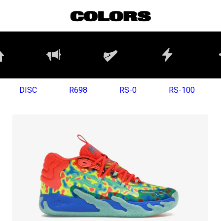
DISC
R698
RS-0
RS-100