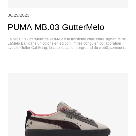
06/29/2023
PUMA MB.03 GutterMelo
La MB.03 'GutterMelo' de PUMA est la troisième chaussure signature de
LaMelo Ball dans un coloris en édition limitée conçu en collaboration
avec le Gutter Cat Gang, le club social underground du web3, comme il
se décrit lui-même. L'empeigne associe une maille technique dans une
finition sarcelle brillante à des superpositions synthétiques multicolores
bleues, vertes et écarlates. Cette dernière teinte se retrouve sur le col, les
lacets et la languette, avec un graphique Gutter Cat et le marquage
"Rare" de LaMelo. La semelle intermédiaire en mousse NITRO Infused
est le point d'ancrage de la chaussure, soutenue par une semelle
extérieure en caoutchouc antidérapante et résistante à l'abrasion. PUMA
MB.03