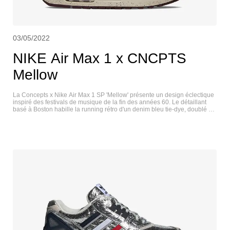
03/05/2022
NIKE Air Max 1 x CNCPTS
Mellow
La Concepts x Nike Air Max 1 SP 'Mellow' présente un design éclectique
inspiré des festivals de musique de la fin des années 60. Le détaillant
basé à Boston habille la running rétro d'un denim bleu tie-dye, doublé de
velours côtelé bordeaux et agrémenté d'un revêtement en cuir de vache
sur l'avant-pied, ainsi que de différents imprimés kerchief sur le col et le
talon. Le textile vert du garde-boue s'inspire d'une veste de surplus
militaire M-65. Les Swooshes dépareillés présentent des motifs floraux et
rayés, tandis que la languette en velours rouge affiche une étiquette
tissée avec le double marquage Concepts et Nike. Une subtile
impression de boue distingue la semelle intermédiaire en polyuréthane
blanc cassé. NIKE AIR MAX 1