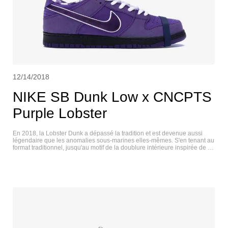
12/14/2018
NIKE SB Dunk Low x CNCPTS
Purple Lobster
En 2018, la Lobster Dunk a dépassé la tradition et est devenue aussi
légendaire que les anomalies sous-marines elles-mêmes. S'en tenant au
format traditionnel, jusqu'au motif de la doublure intérieure inspirée de la
nappe, Nike SB et Concepts ont sorti une version Premium violette
suralimentée quelques semaines avant la fin de l'année civile. NIKE SB
DUNK LOW