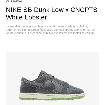
03/13/2023
NIKE SB Dunk Low x CNCPTS
White Lobster
La sneaker basse présente une empeigne en suède gris platine,
agrémentée d'un discret effet speckle sur les superpositions ton-sur-ton.
On note ensuite la présence d'un swoosh latéral gris métallisé et d'un
motif à carreaux sur la doublure intérieure. Le co-branding sur la
languette, ainsi qu'une semelle blanche et une semelle extérieure
transparente, viennent apporter la touche finale. À noter que cette
édition, inspirée du homard, semble aussi rare que l'animal lui-même.
Cette Concepts x Nike SB Dunk Low White Lobster inédite serait une
édition Friends & Family. NIKE SB DUNK LOW