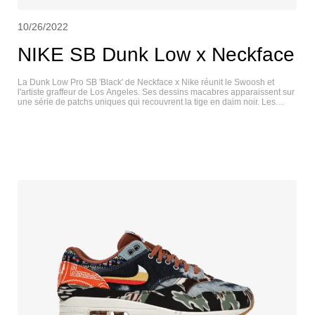
10/26/2022
NIKE SB Dunk Low x Neckface
La Dunk Low Pro SB 'Black' de Neckface x Nike réunit le Swoosh et
l'artiste graffeur de Los Angeles. Ses dessins macabres apparaissent sur
une série de patchs uniques qui recouvrent la tige en daim noir. Les
languettes dépareillées affichent les marques "Neck SB" et "Face SB",
tandis que des mini-Swoohes brodés ornent le col et l'avant-pied de la
chaussure gauche et droite, respectivement. La sneaker repose sur une
semelle intermédiaire en caoutchouc blanc, avec un graphique
"Shockers" enveloppant sur la chaussure gauche. NIKE SB DUNK LOW