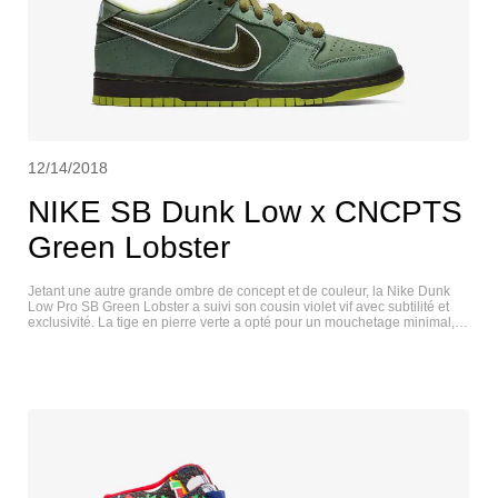
12/14/2018
NIKE SB Dunk Low x CNCPTS
Green Lobster
Jetant une autre grande ombre de concept et de couleur, la Nike Dunk
Low Pro SB Green Lobster a suivi son cousin violet vif avec subtilité et
exclusivité. La tige en pierre verte a opté pour un mouchetage minimal,
permettant au choc du vert néon de la semelle et du motif intérieur de
ressortir. Pour ceux qui ont réussi à s'emparer d'une paire en magasin,
chaque paire était enfermée dans une boîte collector au thème
océanique. NIKE SB DUNK LOW