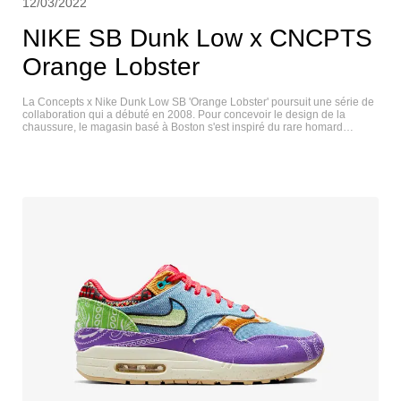
12/03/2022
NIKE SB Dunk Low x CNCPTS
Orange Lobster
La Concepts x Nike Dunk Low SB 'Orange Lobster' poursuit une série de
collaboration qui a débuté en 2008. Pour concevoir le design de la
chaussure, le magasin basé à Boston s'est inspiré du rare homard
orange. Différentes nuances d'orange sont appliquées à la tige en
nubuck, avec des superpositions légèrement mouchetées et un Swoosh
ton sur ton souligné en blanc. Une étiquette Nike SB tissée embellit la
languette en mesh blanc, tandis qu'un motif sur le thème de la bavette
décore la doublure intérieure. La chaussure repose sur une semelle
traditionnelle, avec des parois latérales noires et une semelle extérieure
en caoutchouc orange. NIKE SB DUNK LOW