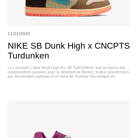
11/21/2020
NIKE SB Dunk High x CNCPTS
Turdunken
La Concepts x Nike Dunk High Pro SB 'TurDUNKen' suit les traces des
collaborations passées avec le détaillant de Boston, toutes caractérisées
par des designs ludiques et un sens de l'humour très marqué en
Nouvelle-Angleterre. Cette paire s'inspire de l'hybride culinaire connu
sous le nom de "turducken", dont les quartiers sont ornés de plumes
découpées au laser. La palette de couleurs plus large, combinant le daim
brun avec le bleu et le vert métalliques du Swoosh et de la langue,
évoque des images de canard colvert. Un imprimé de toile scénique
recouvre la semelle intérieure et la doublure du collier, tandis que la
languette Nike SB porte la marque "Duck High". NIKE DUNK HIGH