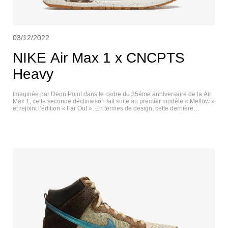
03/12/2022
NIKE Air Max 1 x CNCPTS
Heavy
Imaginée par Deon Point dans le cadre du 35ème anniversaire de la Air
Max 1, cette seconde déclinaison fait suite au premier modèle « Mellow »
et rejoint l’édition « Far Out ». En termes de design, cette dernière
s’inspire à nouveau de la culture hippie et de la scène musicale du mois
d’août 1969 dont elle découle.