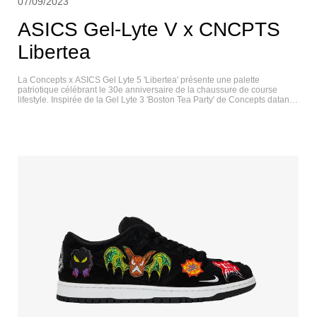
07/09/2023
ASICS Gel-Lyte V x CNCPTS
Libertea
La Concepts x ASICS Gel Lyte 5 'Libertea' présente une palette
patriotique célébrant le 30e anniversaire de la chaussure de course
lifestyle. Inspirée de la Gel Lyte 3 'Boston Tea Party' de Concepts datant
de 2015, la tige en daim coloré combine un avant-pied blanc cassé avec
un talon cramoisi, ainsi que des accents navy contrastants sur la
languette, le col et le contour des yeux. Le côté droit de chaque
chaussure associe des bandes latérales or métallisé à un arrière-plan en
mesh rouge, tandis que le côté opposé présente des bandes latérales
argent métallisé et des panneaux en mesh bleu marine. L'amorti est
assuré par une semelle intermédiaire en EVA blanc, rehaussée d'une
touche d'écarlate sur le talon. ASICS GEL-LYTE V